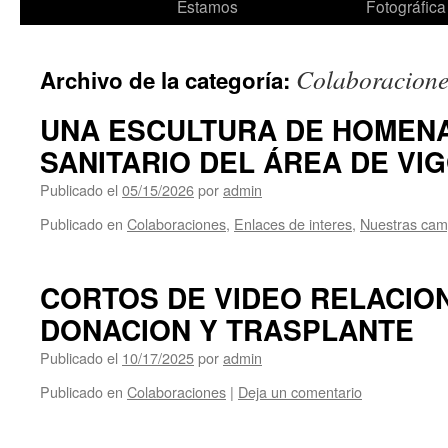
al
Estamos
Fotográfica
contenido
Colaboracione
Archivo de la categoría:
UNA ESCULTURA DE HOMENA
SANITARIO DEL ÁREA DE VIG
Publicado el
05/15/2026
por
admin
Publicado en
Colaboraciones
,
Enlaces de interes
,
Nuestras ca
CORTOS DE VIDEO RELACIO
DONACION Y TRASPLANTE
Publicado el
10/17/2025
por
admin
Publicado en
Colaboraciones
|
Deja un comentario