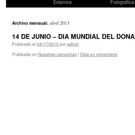
al
Estamos
Fotográfica
contenido
abril 2013
Archivo mensual:
14 DE JUNIO – DIA MUNDIAL DEL DON
Publicado el
04/17/2013
por
admin
Publicado en
Nuestras campañas
|
Deja un comentario