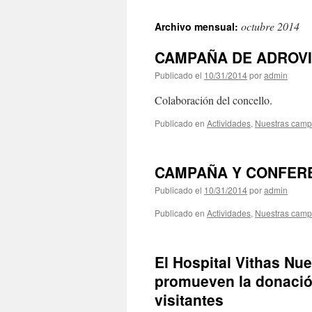
al
octubre 2014
Archivo mensual:
contenido
CAMPAÑA DE ADROV
Publicado el
10/31/2014
por
admin
Colaboración del concello.
Publicado en
Actividades
,
Nuestras cam
CAMPAÑA Y CONFER
Publicado el
10/31/2014
por
admin
Publicado en
Actividades
,
Nuestras cam
El Hospital Vithas Nu
promueven la donació
visitantes