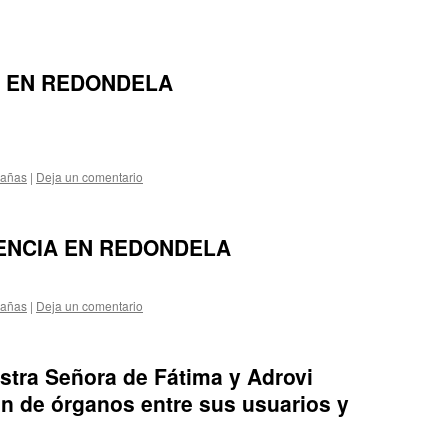
I EN REDONDELA
pañas
|
Deja un comentario
ENCIA EN REDONDELA
pañas
|
Deja un comentario
estra Señora de Fátima y Adrovi
n de órganos entre sus usuarios y