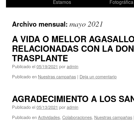
al
Estamos
Fotográfica
contenido
mayo 2021
Archivo mensual:
A VIDA O MELLOR AGASALL
RELACIONADAS CON LA DON
TRASPLANTE
Publicado el
05/19/2021
por
admin
Publicado en
Nuestras campañas
|
Deja un comentario
AGRADECIMIENTO A LOS SAN
Publicado el
05/13/2021
por
admin
Publicado en
Actividades
,
Colaboraciones
,
Nuestras campañas