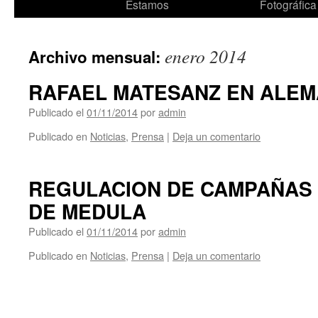
al
Estamos
Fotográfica
contenido
enero 2014
Archivo mensual:
RAFAEL MATESANZ EN ALEM
Publicado el
01/11/2014
por
admin
Publicado en
Noticias
,
Prensa
|
Deja un comentario
REGULACION DE CAMPAÑAS
DE MEDULA
Publicado el
01/11/2014
por
admin
Publicado en
Noticias
,
Prensa
|
Deja un comentario