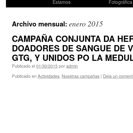
al
Estamos
Fotográfica
contenido
enero 2015
Archivo mensual:
CAMPAÑA CONJUNTA DA HE
DOADORES DE SANGUE DE VI
GTG, Y UNIDOS PO LA MEDU
Publicado el
01/30/2015
por
admin
Publicado en
Actividades
,
Nuestras campañas
|
Deja un coment